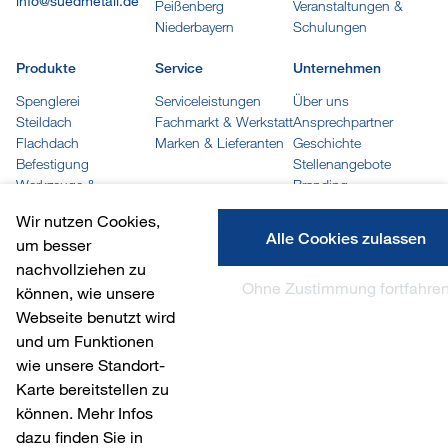
info@suedmetall.de
Peißenberg
Veranstaltungen &
Niederbayern
Schulungen
Produkte
Service
Unternehmen
Spenglerei
Serviceleistungen
Über uns
Steildach
Fachmarkt & Werkstatt
Ansprechpartner
Flachdach
Marken & Lieferanten
Geschichte
Befestigung
Stellenangebote
Werkzeuge &
Branding
Maschinen
Wir nutzen Cookies,
Trapez- und Wellprofile
Alle Cookies zulassen
um besser
Kleben, Dichten &
nachvollziehen zu
Reinigen
Ohne Zustimmung fortfahre
Löten
können, wie unsere
Farben
Webseite benutzt wird
Arbeitskleidung
und um Funktionen
wie unsere Standort-
Karte bereitstellen zu
© 2026 Südmetall Otto Leonhard GmbH
können. Mehr Infos
dazu finden Sie in