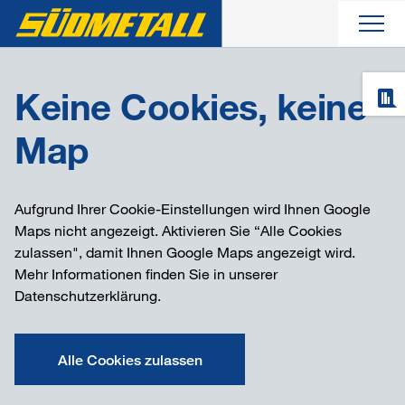
Aktuelles
Keine Cookies, keine
Map
Produkte
Unternehmen
Aufgrund Ihrer Cookie-Einstellungen wird Ihnen Google
Maps nicht angezeigt. Aktivieren Sie “Alle Cookies
zulassen", damit Ihnen Google Maps angezeigt wird.
Service
Mehr Informationen finden Sie in unserer
Datenschutzerklärung
.
Kontakt
+49 8141/355 19-0
+49 89/45 19 00-0
+49 9938/919 54-90
+49 8803/58 57
Alle Cookies zulassen
info@suedmetall.de
infomuenchen@suedmetall.de
infoniederbayern@suedmetall.de
infopeissenberg@suedmetall.de