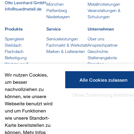
Otto Leonhard GmbH
München
Metallnotierungen
info@suedmetall.de
Peißenberg
Veranstaltungen &
Niederbayern
Schulungen
Produkte
Service
Unternehmen
Spenglerei
Serviceleistungen
Über uns
Steildach
Fachmarkt & Werkstatt
Ansprechpartner
Flachdach
Marken & Lieferanten
Geschichte
Befestigung
Stellenangebote
Werkzeuge &
Branding
Maschinen
Wir nutzen Cookies,
Trapez- und Wellprofile
Alle Cookies zulassen
um besser
Kleben, Dichten &
nachvollziehen zu
Reinigen
Ohne Zustimmung fortfahre
Löten
können, wie unsere
Farben
Webseite benutzt wird
Arbeitskleidung
und um Funktionen
wie unsere Standort-
Karte bereitstellen zu
© 2026 Südmetall Otto Leonhard GmbH
können. Mehr Infos