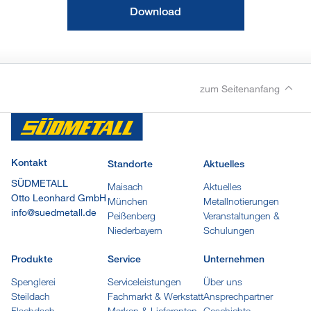
Download
zum Seitenanfang
Kontakt
Standorte
Aktuelles
SÜDMETALL
Maisach
Aktuelles
Otto Leonhard GmbH
München
Metallnotierungen
info@suedmetall.de
Peißenberg
Veranstaltungen &
Niederbayern
Schulungen
Produkte
Service
Unternehmen
Spenglerei
Serviceleistungen
Über uns
Steildach
Fachmarkt & Werkstatt
Ansprechpartner
Flachdach
Marken & Lieferanten
Geschichte