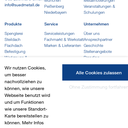
München
Metallnotierungen
info@suedmetall.de
Peißenberg
Veranstaltungen &
Niederbayern
Schulungen
Produkte
Service
Unternehmen
Spenglerei
Serviceleistungen
Über uns
Steildach
Fachmarkt & Werkstatt
Ansprechpartner
Flachdach
Marken & Lieferanten
Geschichte
Befestigung
Stellenangebote
Werkzeuge &
Branding
Maschinen
Wir nutzen Cookies,
Trapez- und Wellprofile
Alle Cookies zulassen
um besser
Kleben, Dichten &
nachvollziehen zu
Reinigen
Ohne Zustimmung fortfahre
Löten
können, wie unsere
Farben
Webseite benutzt wird
Arbeitskleidung
und um Funktionen
wie unsere Standort-
Karte bereitstellen zu
© 2026 Südmetall Otto Leonhard GmbH
können. Mehr Infos