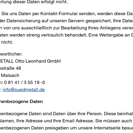
tung dieser Daten erfolgt nicht.
 Sie uns Daten per Kontakt-Formular senden, werden diese Da
er Datensicherung auf unseren Servern gespeichert. Ihre Date
 von uns ausschließlich zur Bearbeitung Ihres Anliegens verw
aten werden streng vertraulich behandelt. Eine Weitergabe an D
 nicht.
wortlicher:
TALL Otto Leonhard GmbH
nstraße 48
 Maisach
n: 0 81 41 / 3 55 19 -0
l:
info@suedmetall.de
nenbezogene Daten
enbezogene Daten sind Daten über Ihre Person. Diese beinha
Namen, Ihre Adresse und Ihre Email Adresse. Sie müssen auch
nenbezogenen Daten preisgeben um unsere Internetseite bes