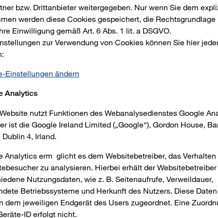
tner bzw. Drittanbieter weitergegeben. Nur wenn Sie dem expli
men werden diese Cookies gespeichert, die Rechtsgrundlage 
hre Einwilligung gemäß Art. 6 Abs. 1 lit. a DSGVO.
instellungen zur Verwendung von Cookies können Sie hier jeder
n:
e-Einstellungen ändern
e Analytics
Website nutzt Funktionen des Webanalysedienstes Google Ana
er ist die Google Ireland Limited („Google“), Gordon House, Ba
 Dublin 4, Irland.
 Analytics erm glicht es dem Websitebetreiber, das Verhalten
ebesucher zu analysieren. Hierbei erhält der Websitebetreiber
iedene Nutzungsdaten, wie z. B. Seitenaufrufe, Verweildauer,
ndete Betriebssysteme und Herkunft des Nutzers. Diese Daten
n dem jeweiligen Endgerät des Users zugeordnet. Eine Zuordn
Geräte-ID erfolgt nicht.