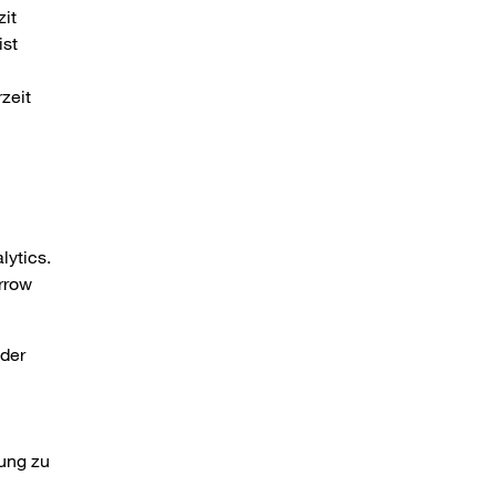
zit
ist
zeit
lytics.
rrow
 der
ung zu