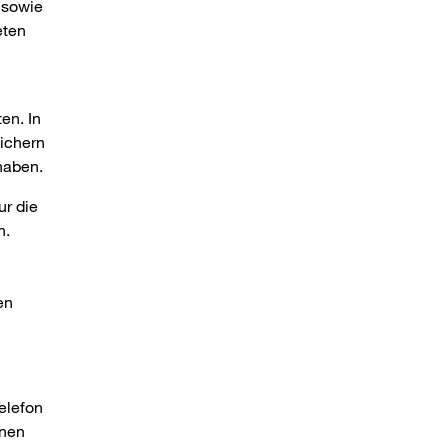
 sowie
eten
en. In
ichern
 haben.
ur die
n.
en
elefon
onen