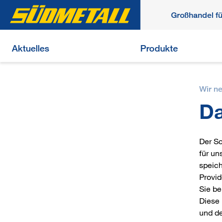
Großhandel f
Aktuelles
Produkte
Wir n
Da
Der Sc
für un
speich
Provid
Sie b
Diese 
und de