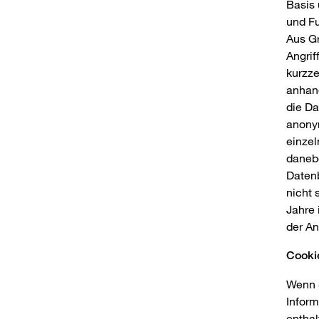
Basis 
und Fu
Aus Gr
Angrif
kurzze
anhan
die D
anonym
einzel
danebe
Datenb
nicht 
Jahre 
der An
Cooki
Wenn S
Inform
enthal