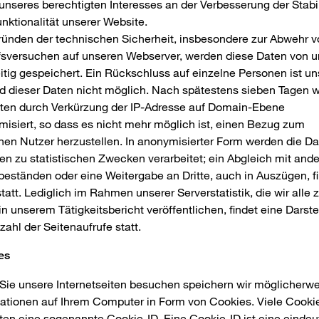
unseres berechtigten Interesses an der Verbesserung der Stabil
nktionalität unserer Website.
ünden der technischen Sicherheit, insbesondere zur Abwehr v
fsversuchen auf unseren Webserver, werden diese Daten von u
itig gespeichert. Ein Rückschluss auf einzelne Personen ist un
d dieser Daten nicht möglich. Nach spätestens sieben Tagen 
aten durch Verkürzung der IP-Adresse auf Domain-Ebene
isiert, so dass es nicht mehr möglich ist, einen Bezug zum
nen Nutzer herzustellen. In anonymisierter Form werden die D
n zu statistischen Zwecken verarbeitet; ein Abgleich mit and
eständen oder eine Weitergabe an Dritte, auch in Auszügen, f
statt. Lediglich im Rahmen unserer Serverstatistik, die wir alle 
in unserem Tätigkeitsbericht veröffentlichen, findet eine Darste
zahl der Seitenaufrufe statt.
es
ie unsere Internetseiten besuchen speichern wir möglicherw
ationen auf Ihrem Computer in Form von Cookies. Viele Cooki
ten eine sogenannte Cookie-ID. Eine Cookie-ID ist eine eindeu