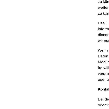
zu kön
weiter
zu kö
Das Gl
Inform
diesen
wir nu
Wenn S
Daten 
Möglic
freiwi
verarb
oder u
Konta
Bei de
oder v