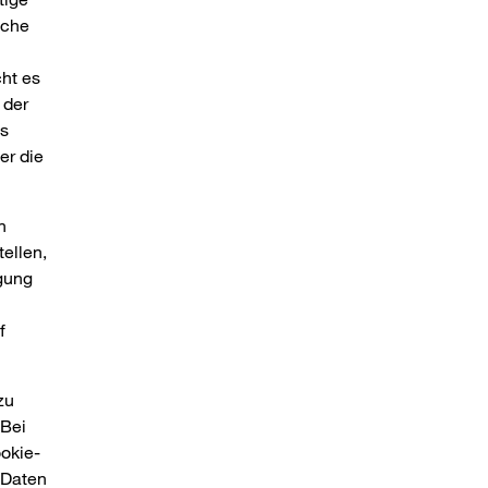
lche
ht es
 der
es
er die
n
tellen,
igung
f
zu
 Bei
ookie-
 Daten