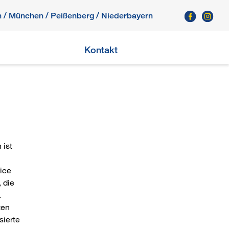
h
/
München
/
Peißenberg
/ Niederbayern
Kontakt
 ist
ice
 die
.
ten
sierte