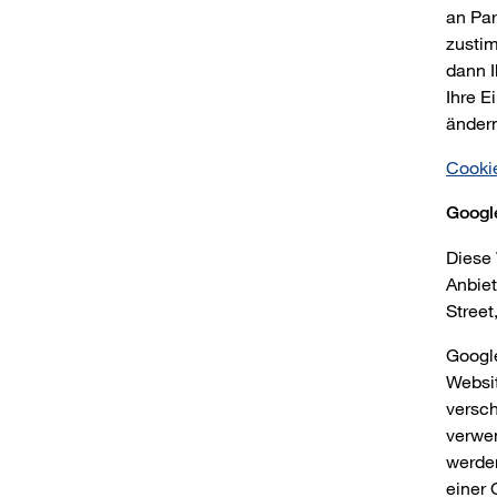
an Par
zustim
dann I
Ihre E
änder
Cooki
Googl
Diese 
Anbiet
Street,
Google
Websit
versch
verwe
werde
einer 