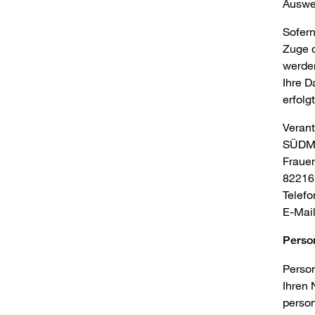
Auswer
Sofern
Zuge d
werden
Ihre D
erfolgt
Verant
SÜDME
Fraue
82216
Telefo
E-Mai
Perso
Person
Ihren 
perso