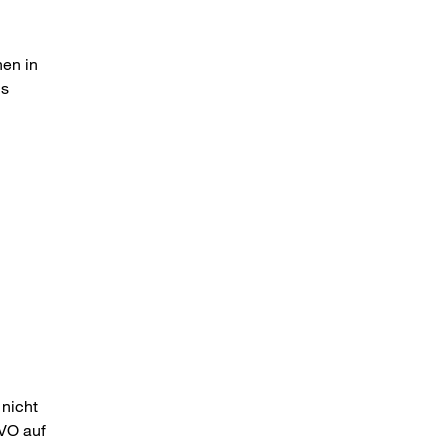
nen in
ns
nicht
GVO auf