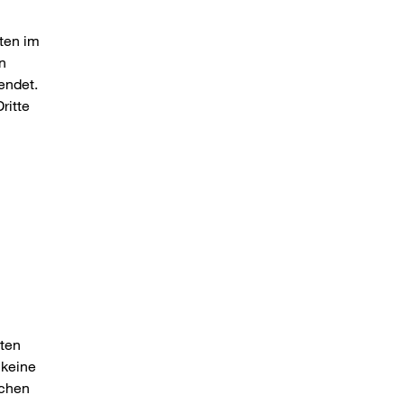
ten im
n
endet.
ritte
lten
 keine
uchen