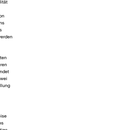
ität
on
ns
s
werden
aten
eren
indet
zwei
llung
eise
es
tige