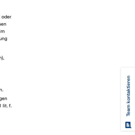
 oder
hen
 im
tung
),
Team kontaktieren
n.
agen
lit. f.