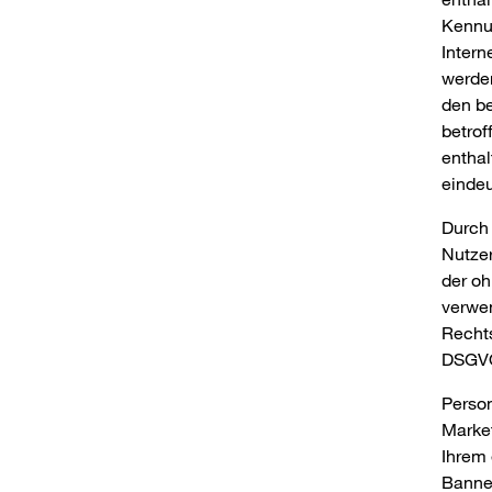
Kennun
Intern
werden
den be
betrof
enthal
eindeu
Durch 
Nutzer
der oh
verwen
Rechts
DSGV
Perso
Market
Ihrem 
Banner