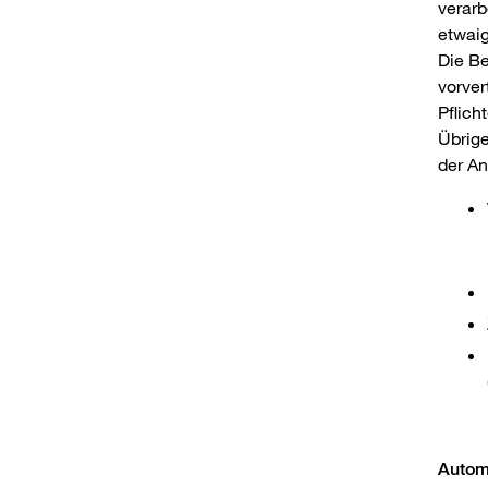
verarb
etwaig
Die B
vorver
Pflich
Übrige
der An
Autom