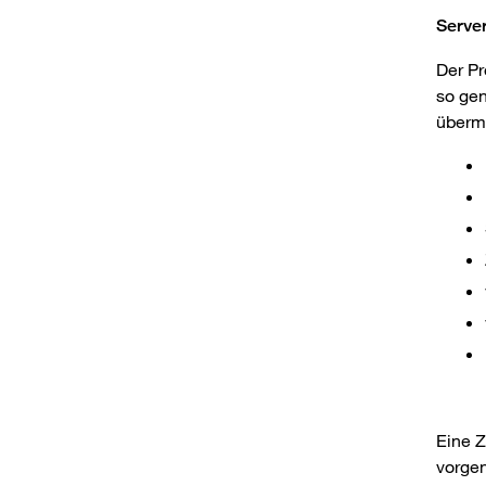
Serve
Der Pr
so gen
übermi
Eine 
vorgen