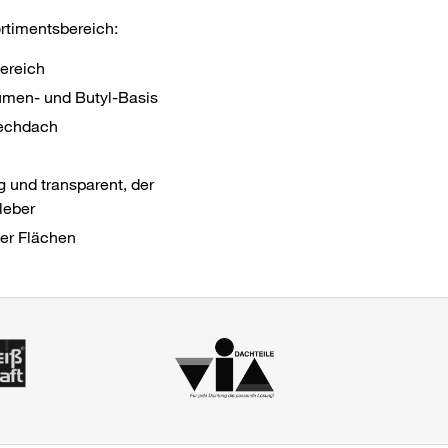
ortimentsbereich:
ereich
umen- und Butyl-Basis
lechdach
ig und transparent, der
leber
der Flächen