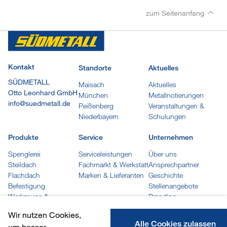
zum Seitenanfang
Kontakt
Standorte
Aktuelles
SÜDMETALL
Maisach
Aktuelles
Otto Leonhard GmbH
München
Metallnotierungen
info@suedmetall.de
Peißenberg
Veranstaltungen &
Niederbayern
Schulungen
Produkte
Service
Unternehmen
Spenglerei
Serviceleistungen
Über uns
Steildach
Fachmarkt & Werkstatt
Ansprechpartner
Flachdach
Marken & Lieferanten
Geschichte
Befestigung
Stellenangebote
Werkzeuge &
Branding
Maschinen
Wir nutzen Cookies,
Trapez- und Wellprofile
Alle Cookies zulassen