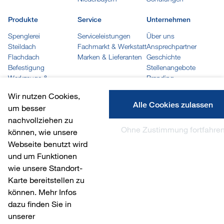
Produkte
Service
Unternehmen
Spenglerei
Serviceleistungen
Über uns
Steildach
Fachmarkt & Werkstatt
Ansprechpartner
Flachdach
Marken & Lieferanten
Geschichte
Befestigung
Stellenangebote
Werkzeuge &
Branding
Maschinen
Wir nutzen Cookies,
Trapez- und Wellprofile
Alle Cookies zulassen
um besser
Kleben, Dichten &
nachvollziehen zu
Reinigen
Ohne Zustimmung fortfahre
Löten
können, wie unsere
Farben
Webseite benutzt wird
Arbeitskleidung
und um Funktionen
wie unsere Standort-
Karte bereitstellen zu
© 2026 Südmetall Otto Leonhard GmbH
können. Mehr Infos
dazu finden Sie in
Datenschutzerklärung
Informationspflichten
Impressum
AGB
unserer